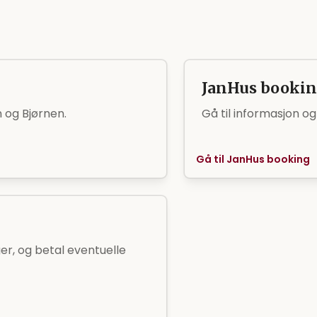
JanHus booki
 og Bjørnen.
Gå til informasjon o
Gå til JanHus booking
r, og betal eventuelle