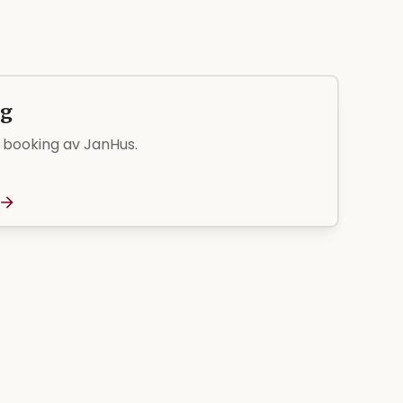
ng
g booking av JanHus.