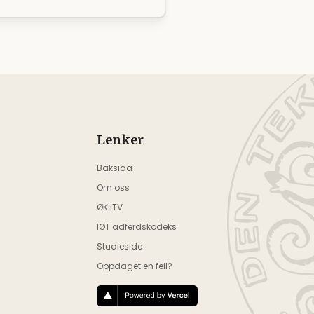
Lenker
Baksida
Om oss
ØK ITV
IØT adferdskodeks
Studieside
Oppdaget en feil?