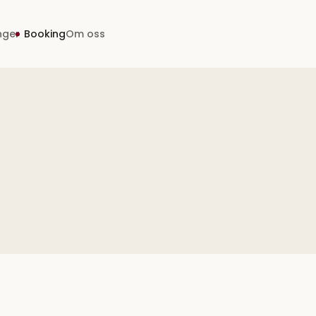
inger
Booking
Om oss