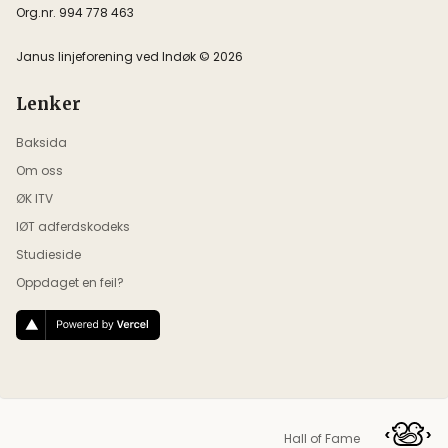
Org.nr. 994 778 463
Janus linjeforening ved Indøk © 2026
Lenker
Baksida
Om oss
ØK ITV
IØT adferdskodeks
Studieside
Oppdaget en feil?
Hall of Fame